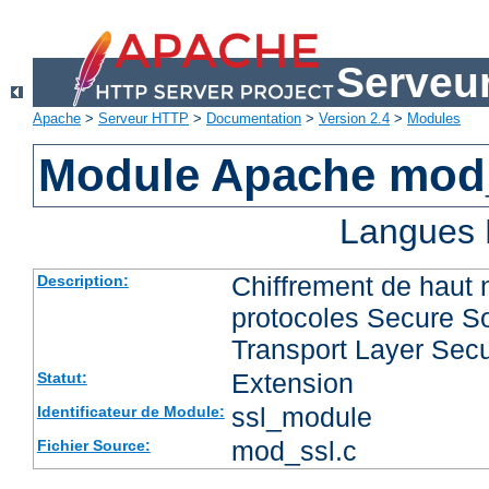
Serveu
Apache
>
Serveur HTTP
>
Documentation
>
Version 2.4
>
Modules
Module Apache mod
Langues 
Chiffrement de haut 
Description:
protocoles Secure So
Transport Layer Secu
Extension
Statut:
ssl_module
Identificateur de Module:
mod_ssl.c
Fichier Source: