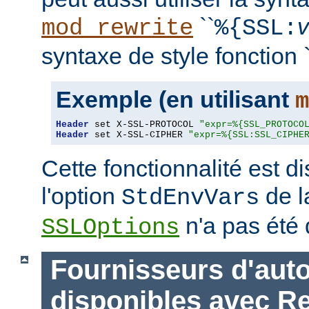
``
mod_rewrite
%{SSL:
syntaxe de style fonction `
Exemple (en utilisant
m
Header
 set X-SSL-PROTOCOL 
"expr=%{SSL_PROTOCO
Header
 set X-SSL-CIPHER 
"expr=%{SSL:SSL_CIPHE
Cette fonctionnalité est 
l'option
de l
StdEnvVars
n'a pas été 
SSLOptions
Fournisseurs d'auto
disponibles avec R