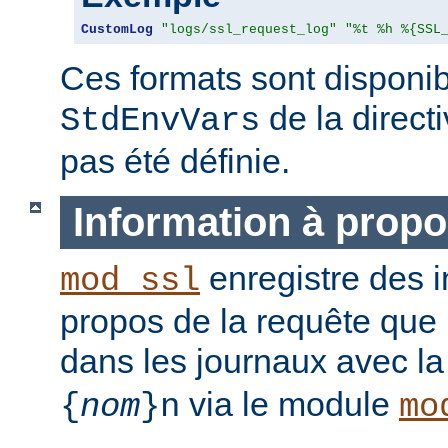
CustomLog
"logs/ssl_request_log"
"%t %h %{SSL
Ces formats sont disponib
de la direct
StdEnvVars
pas été définie.
Information à propo
enregistre des i
mod_ssl
propos de la requête que l
dans les journaux avec l
via le module
{
nom
}n
mo