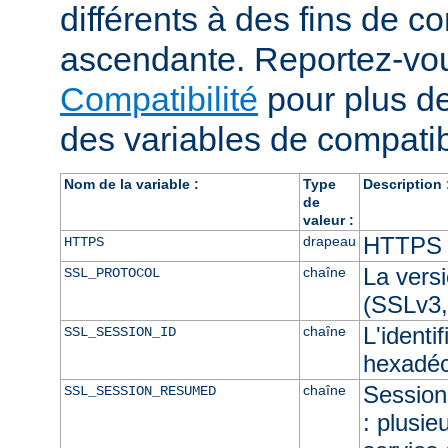
différents à des fins de co
ascendante. Reportez-vou
Compatibilité
pour plus de
des variables de compatibi
Nom de la variable :
Type
Description 
de
valeur :
HTTPS e
drapeau
HTTPS
La vers
chaîne
SSL_PROTOCOL
(SSLv3,
L'identi
chaîne
SSL_SESSION_ID
hexadéc
Session 
chaîne
SSL_SESSION_RESUMED
: plusie