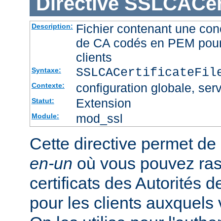
Directive
SSLCACert
Fichier contenant une conc
Description:
de CA codés en PEM pour l
clients
SSLCACertificateFi
Syntaxe:
configuration globale, serv
Contexte:
Extension
Statut:
mod_ssl
Module:
Cette directive permet de d
en-un
où vous pouvez ras
certificats des Autorités d
pour les clients auxquels 