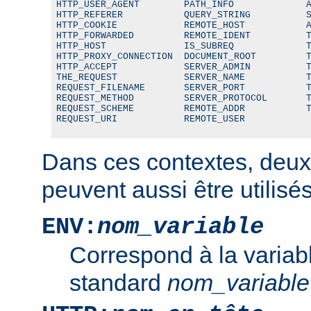
HTTP_USER_AGENT        PATH_INFO             A
HTTP_REFERER           QUERY_STRING          S
HTTP_COOKIE            REMOTE_HOST           A
HTTP_FORWARDED         REMOTE_IDENT          T
HTTP_HOST              IS_SUBREQ             T
HTTP_PROXY_CONNECTION  DOCUMENT_ROOT         T
HTTP_ACCEPT            SERVER_ADMIN          T
THE_REQUEST            SERVER_NAME           T
REQUEST_FILENAME       SERVER_PORT           T
REQUEST_METHOD         SERVER_PROTOCOL       T
REQUEST_SCHEME         REMOTE_ADDR           T
REQUEST_URI            REMOTE_USER
Dans ces contextes, deux
peuvent aussi être utilisés
ENV:
nom_variable
Correspond à la variab
standard
nom_variable