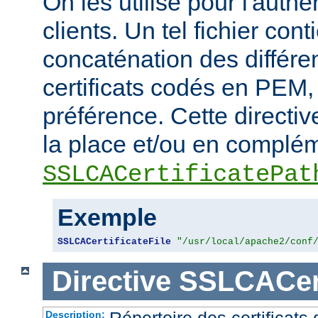
On les utilise pour l'authe
clients. Un tel fichier cont
concaténation des différen
certificats codés en PEM,
préférence. Cette directive
la place et/ou en complém
SSLCACertificatePat
Exemple
SSLCACertificateFile
"/usr/local/apache2/conf
Directive
SSLCACert
Répertoire des certificat
Description: