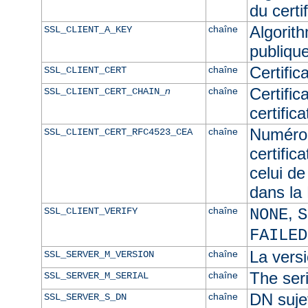
du certif
Algorith
chaîne
SSL_CLIENT_A_KEY
publique
Certific
chaîne
SSL_CLIENT_CERT
Certific
n
chaîne
SSL_CLIENT_CERT_CHAIN_
certific
Numéro 
chaîne
SSL_CLIENT_CERT_RFC4523_CEA
certific
celui de
dans l
,
chaîne
SSL_CLIENT_VERIFY
NONE
S
FAILED
La versi
chaîne
SSL_SERVER_M_VERSION
The seri
chaîne
SSL_SERVER_M_SERIAL
DN sujet
chaîne
SSL_SERVER_S_DN