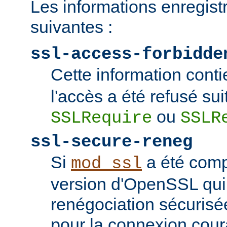
Les informations enregist
suivantes :
ssl-access-forbidde
Cette information conti
l'accès a été refusé sui
ou
SSLRequire
SSLR
ssl-secure-reneg
Si
a été comp
mod_ssl
version d'OpenSSL qui
renégociation sécurisée
pour la connexion couran