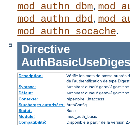
,
mod_authn_dbm
mod_a
,
mod_authn_dbd
mod_a
.
mod_authn_socache
Directive
AuthBasicUseDiges
Description:
Vérifie les mots de passe auprès d
de l'authentification de type Digest
Syntaxe:
AuthBasicUseDigestAlgorithm
Défaut:
AuthBasicUseDigestAlgorithm
Contexte:
répertoire, .htaccess
Surcharges autorisées:
AuthConfig
Statut:
Base
Module:
mod_auth_basic
Compatibilité:
Disponible à partir de la version