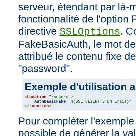
serveur, étendant par là-
fonctionnalité de l'option
directive
. C
SSLOptions
FakeBasicAuth, le mot de
attribué le contenu fixe d
"password".
Exemple d'utilisation a
<
Location
"/secure"
>
AuthBasicFake
"%{SSL_CLIENT_S_DN_Email}"
</
Location
>
Pour compléter l'exemple 
possible de générer la va