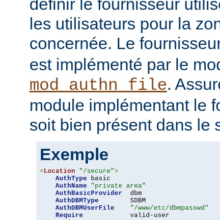
définir le fournisseur utili
les utilisateurs pour la z
concernée. Le fournisseu
est implémenté par le mo
. Assur
mod_authn_file
module implémentant le fo
soit bien présent dans le 
Exemple
<
Location
"/secure"
>
AuthType
 basic

AuthName
"private area"
AuthBasicProvider
  dbm

AuthDBMType
        SDBM

AuthDBMUserFile
"/www/etc/dbmpasswd"
Require