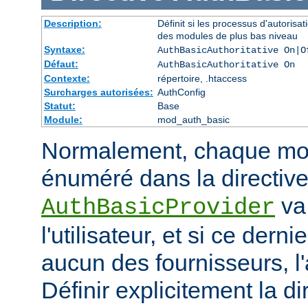
Description:
Définit si les processus d'autorisat
des modules de plus bas niveau
Syntaxe:
AuthBasicAuthoritative On|O
Défaut:
AuthBasicAuthoritative On
Contexte:
répertoire, .htaccess
Surcharges autorisées:
AuthConfig
Statut:
Base
Module:
mod_auth_basic
Normalement, chaque mod
énuméré dans la directiv
va 
AuthBasicProvider
l'utilisateur, et si ce dern
aucun des fournisseurs, l
Définir explicitement la di