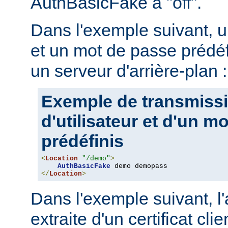
AuthBasicFake à "off".
Dans l'exemple suivant, u
et un mot de passe prédéf
un serveur d'arrière-plan :
Exemple de transmiss
d'utilisateur et d'un m
prédéfinis
<
Location
"/demo"
>
AuthBasicFake
</
Location
>
Dans l'exemple suivant, l
extraite d'un certificat cli