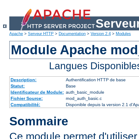
Serveu
Apache
>
Serveur HTTP
>
Documentation
>
Version 2.4
>
Modules
Module Apache mod
Langues Disponible
Description:
Authentification HTTP de base
Statut:
Base
Identificateur de Module:
auth_basic_module
Fichier Source:
mod_auth_basic.c
Compatibilité:
Disponible depuis la version 2.1 d'A
Sommaire
Ce module permet d'utiliser 