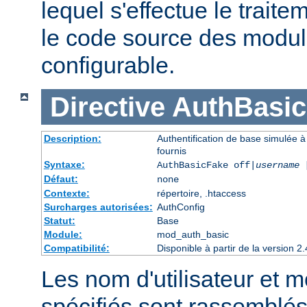
lequel s'effectue le traite
le code source des module
configurable.
Directive
AuthBasi
Description:
Authentification de base simulée à
fournis
Syntaxe:
AuthBasicFake off|
username
Défaut:
none
Contexte:
répertoire, .htaccess
Surcharges autorisées:
AuthConfig
Statut:
Base
Module:
mod_auth_basic
Compatibilité:
Disponible à partir de la version
Les nom d'utilisateur et 
spécifiés sont rassemblés