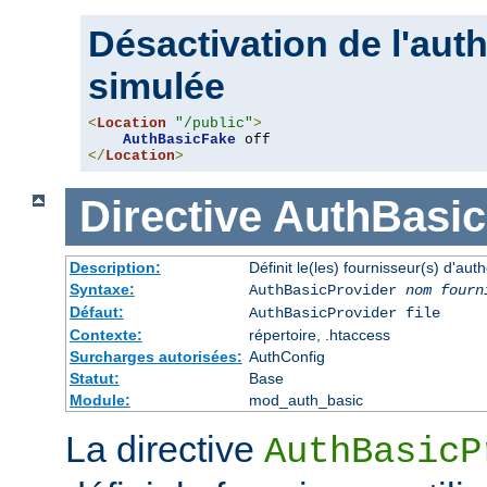
Désactivation de l'auth
simulée
<
Location
"/public"
>
AuthBasicFake
</
Location
>
Directive
AuthBasic
Description:
Définit le(les) fournisseur(s) d'aut
Syntaxe:
AuthBasicProvider
nom fourn
Défaut:
AuthBasicProvider file
Contexte:
répertoire, .htaccess
Surcharges autorisées:
AuthConfig
Statut:
Base
Module:
mod_auth_basic
La directive
AuthBasicP