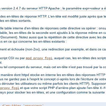
a version 2.4.7 du serveur HTTP Apache ; le paramètre expr=valeur a ét
 des en-têtes de réponse HTTP. L'en-tête est modifié juste après que le
des en-têtes sortants.
e table interne d'en-têtes de réponses cette directive va opérer :
ons
 table, les en-têtes de la seconde sont ajoutés à la réponse même en ca
rDocument). Notez aussi que la répétition de cette directive avec les de
en ce qui concerne les en-têtes existants :
ss
ent et échouée (non-2xx), une redirection par exemple, et dans ce cas
script CGI ou par
, auquel cas, les en-têtes des scrip
mod_proxy_fcgi
t.
u tel composant du serveur, mais cet en-tête n'est pas trouvé par la c
 manière dont httpd stocke en interne les en-têtes des réponses HTTP es
ous ne gardez pas à l'esprit le concept ci-après lors de l'écriture de vot
a dérouter les utilisateurs ou même parfois les clients HTTP). Suppos
et que votre script PHP d'arrière-plan ajoute l'en-tête
_proxy_fcgi
X-F
pour stocker les en-têtes, et une configuration comme la suivante 
ways
e d'en-têtes 'onsuccess'