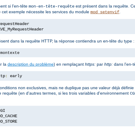
ent si l'en-tête
est présent dans la requête. Ce
mon-en-tête-requête
ue cet exemple nécessite les services du module
.
mod_setenvif
AVE_MyRequestHeader
ésent dans la requête HTTP, la réponse contiendra un en-tête du type :
 montexte
r la
description du problème
) en remplaçant
https:
par
http:
dans l'en-t
ttp
:
 early
onditions non exclusives, mais ne duplique pas une valeur déjà définie d
ne requête (en d'autres termes, si les trois variables d'environnement
CG
NO_STORE