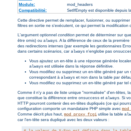
Module:
mod_headers
Compatibilité:
SetIfEmpty est disponible depuis l
Cette directive permet de remplacer, fusionner, ou supprimer
filtres en sortie ne s'exécutent, ce qui permet la modification 
L'argument optionnel
condition
permet de déterminer sur quell
être omis) ou
. A la différence de ceux de la première
always
des redirections internes (par exemple les gestionnaires Erro
dans certains scénarios, car
n'englobe pas
always
onsucce
Vous ajoutez un en-tête à une réponse générée localem
est utilisée dans la réponse définitive.
always
Vous modifiez ou supprimez un en-tête généré par un 
correspondant à
et non dans la table par défau
always
Vous modifiez ou supprimez un en-tête généré par tel o
Comme il n'y a pas de liste unique "normalisée" d'en-têtes, la
que constitue la différence entre
et
. Si v
onsuccess
always
HTTP pourront contenir des en-têtes dupliqués (ce qui pourr
configuration comporte un mandataire PHP simple avec
mod
Comme décrit plus haut,
utilise la table
mod_proxy_fcgi
al
car l'en-tête sera dupliqué avec les deux valeurs :
# la valeur de X-Foo est définie dans la tabl