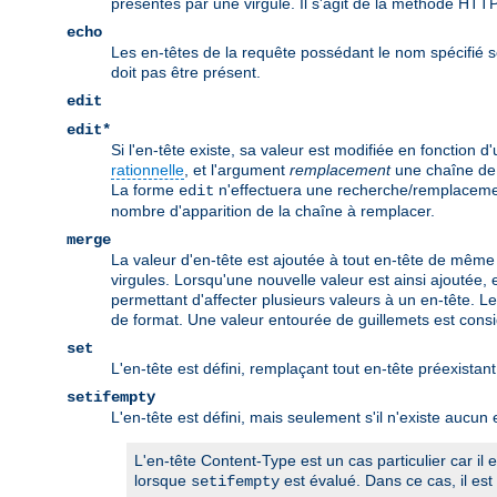
présentes par une virgule. Il s'agit de la méthode HTTP
echo
Les en-têtes de la requête possédant le nom spécifié s
doit pas être présent.
edit
edit*
Si l'en-tête existe, sa valeur est modifiée en fonction d
rationnelle
, et l'argument
remplacement
une chaîne de 
La forme
n'effectuera une recherche/remplacement
edit
nombre d'apparition de la chaîne à remplacer.
merge
La valeur d'en-tête est ajoutée à tout en-tête de même 
virgules. Lorsqu'une nouvelle valeur est ainsi ajoutée,
permettant d'affecter plusieurs valeurs à un en-tête. L
de format. Une valeur entourée de guillemets est cons
set
L'en-tête est défini, remplaçant tout en-tête préexis
setifempty
L'en-tête est défini, mais seulement s'il n'existe aucu
L'en-tête Content-Type est un cas particulier car il
lorsque
est évalué. Dans ce cas, il est 
setifempty