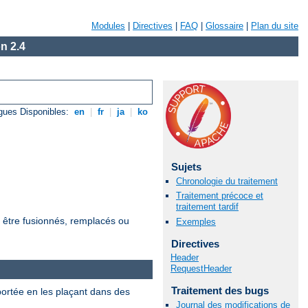
Modules
|
Directives
|
FAQ
|
Glossaire
|
Plan du site
n 2.4
gues Disponibles:
en
|
fr
|
ja
|
ko
Sujets
Chronologie du traitement
Traitement précoce et
traitement tardif
t être fusionnés, remplacés ou
Exemples
Directives
Header
RequestHeader
Traitement des bugs
 portée en les plaçant dans des
Journal des modifications de