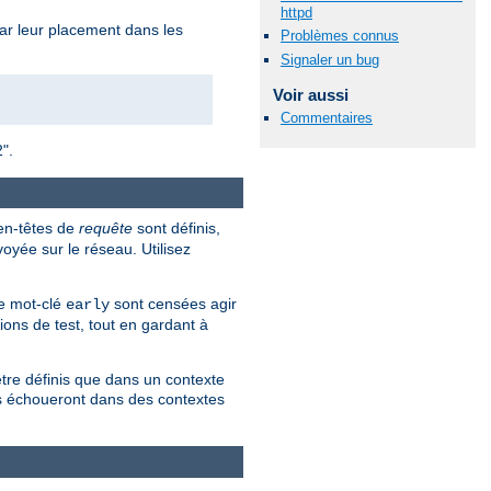
httpd
 par leur placement dans les
Problèmes connus
Signaler un bug
Voir aussi
Commentaires
2".
 en-têtes de
requête
sont définis,
oyée sur le réseau. Utilisez
le mot-clé
sont censées agir
early
tions de test, tout en gardant à
tre définis que dans un contexte
es échoueront dans des contextes