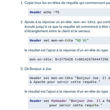
Copie tous les en-têtes de requête qui commencent par
Header
 echo 
^
TS
Ajoute à la réponse un en-tête,
, qui con
mon-en-tête
écoulé jusqu'à ce que la requête ait commencé à être ser
d'étranglement entre le client et le serveur.
Header
 set mon-en-t
ê
te 
"%D %t"
le résultat est l'ajout à la réponse d'un en-tête du type :
mon-en-tête: D=3775428 t=991424704447256
Dit Bonjour à Joe
Header set mon-en-tête "Bonjour Joe. Il 
à Apache pour servir cette requête."
le résultat est l'ajout à la réponse d'un en-tête du type :
Header
 set 
MyHeader
"
Bonjour
Joe
.
Il
 a f
          pour servir cette requ
ê
te
.
"