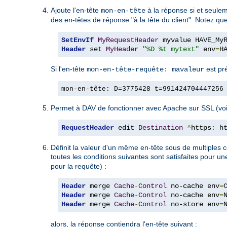
Ajoute l'en-tête
à la réponse si et seulem
mon-en-tête
des en-têtes de réponse "à la tête du client". Notez q
SetEnvIf
MyRequestHeader
Header
 set 
MyHeader
"%D %t mytext"
 env
=
H
Si l'en-tête
est pr
mon-en-tête-requête: mavaleur
mon-en-tête: D=3775428 t=991424704447256
Permet à DAV de fonctionner avec Apache sur SSL (voi
RequestHeader
 edit 
Destination
^
https
:
 h
Définit la valeur d'un même en-tête sous de multiples c
toutes les conditions suivantes sont satisfaites pour u
pour la requête) :
Header
 merge 
Cache
-
Control
 no-cache env
=
Header
 merge 
Cache
-
Control
 no-cache env
=
Header
 merge 
Cache
-
Control
 no-store env
=
alors, la réponse contiendra l'en-tête suivant :