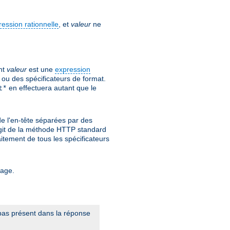
ression rationnelle
, et
valeur
ne
nt
valeur
est une
expression
ou des spécificateurs de format.
en effectuera autant que le
t*
de l'en-tête séparées par des
s'agit de la méthode HTTP standard
itement de tous les spécificateurs
tage.
t pas présent dans la réponse