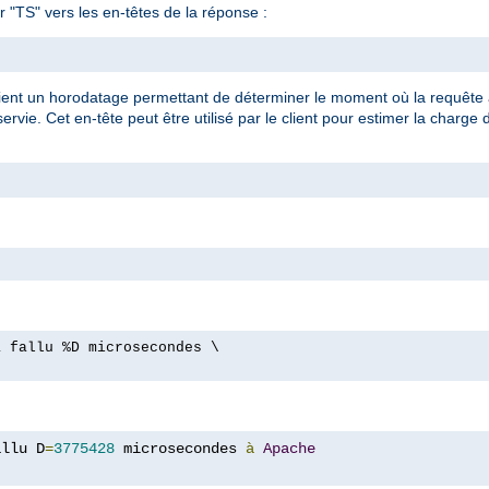
 "TS" vers les en-têtes de la réponse :
tient un horodatage permettant de déterminer le moment où la requête a
vie. Cet en-tête peut être utilisé par le client pour estimer la charge 
a fallu %D microsecondes \
allu D
=
3775428
 microsecondes 
à
Apache