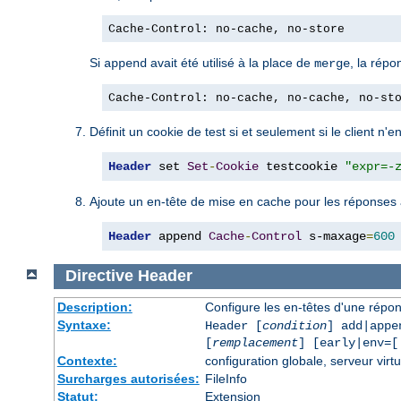
Cache-Control: no-cache, no-store
Si
avait été utilisé à la place de
, la répo
append
merge
Cache-Control: no-cache, no-cache, no-st
Définit un cookie de test si et seulement si le client n'
Header
 set 
Set
-
Cookie
 testcookie 
"expr=-
Ajoute un en-tête de mise en cache pour les réponses
Header
 append 
Cache
-
Control
 s-maxage
=
600
Directive
Header
Description:
Configure les en-têtes d'une rép
Syntaxe:
Header [
condition
] add|appe
[
remplacement
] [early|env=[
Contexte:
configuration globale, serveur virtu
Surcharges autorisées:
FileInfo
Statut:
Extension