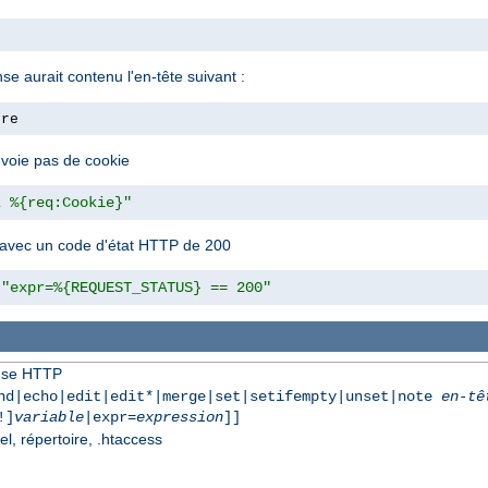
nse aurait contenu l'en-tête suivant :
ore
envoie pas de cookie
z %{req:Cookie}"
 avec un code d'état HTTP de 200
"expr=%{REQUEST_STATUS} == 200"
onse HTTP
nd|echo|edit|edit*|merge|set|setifempty|unset|note
en-tê
!]
variable
|expr=
expression
]]
el, répertoire, .htaccess