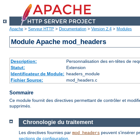
Apache
>
Serveur HTTP
>
Documentation
>
Version 2.4
>
Modules
Module Apache mod_headers
Description:
Personnalisation des en-têtes de re
Statut:
Extension
Identificateur de Module:
headers_module
Fichier Source:
mod_headers.c
Sommaire
Ce module fournit des directives permettant de contrôler et modif
supprimés.
Chronologie du traitement
Les directives fournies par
peuvent s'insérer pr
mod_headers
sections de configuration
.