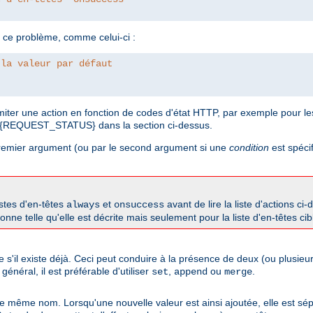
 ce problème, comme celui-ci :
 la valeur par défaut
imiter une action en fonction de codes d'état HTTP, par exemple pour 
 %{REQUEST_STATUS} dans la section ci-dessus.
 premier argument (ou par le second argument si une
condition
est spécif
istes d'en-têtes
et
avant de lire la liste d'actions ci
always
onsuccess
onne telle qu'elle est décrite mais seulement pour la liste d'en-têtes cib
me s'il existe déjà. Ceci peut conduire à la présence de deux (ou plusi
néral, il est préférable d'utiliser
,
ou
.
set
append
merge
 de même nom. Lorsqu'une nouvelle valeur est ainsi ajoutée, elle est sép