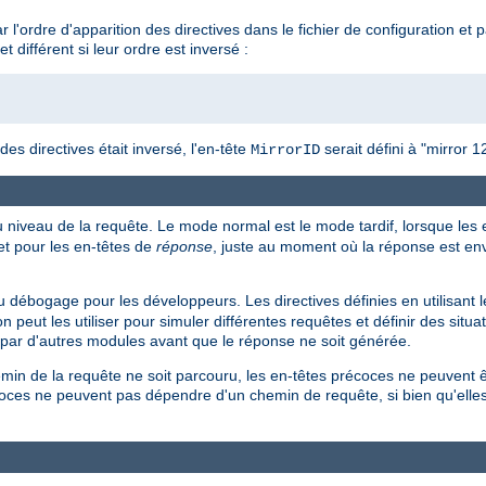
 l'ordre d'apparition des directives dans le fichier de configuration et
et différent si leur ordre est inversé :
 des directives était inversé, l'en-tête
serait défini à "mirror 1
MirrorID
u niveau de la requête. Le mode normal est le mode tardif, lorsque les
t pour les en-têtes de
réponse
, juste au moment où la réponse est env
 débogage pour les développeurs. Les directives définies en utilisant 
n peut les utiliser pour simuler différentes requêtes et définir des situa
t par d'autres modules avant que le réponse ne soit générée.
min de la requête ne soit parcouru, les en-têtes précoces ne peuvent ê
récoces ne peuvent pas dépendre d'un chemin de requête, si bien qu'ell