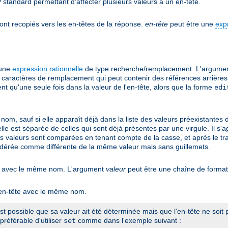
 standard permettant d'affecter plusieurs valeurs à un en-tête.
ont recopiés vers les en-têtes de la réponse.
en-tête
peut être une
exp
'une
expression rationnelle
de type recherche/remplacement. L'argume
caractères de remplacement qui peut contenir des références arrières 
 qu'une seule fois dans la valeur de l'en-tête, alors que la forme
edi
nom, sauf si elle apparaît déjà dans la liste des valeurs préexistantes 
 elle est séparée de celles qui sont déjà présentes par une virgule. Il 
es valeurs sont comparées en tenant compte de la casse, et après le tra
idérée comme différente de la même valeur mais sans guillemets.
tant avec le même nom. L'argument
valeur
peut être une chaîne de forma
n en-tête avec le même nom.
 est possible que sa valeur ait été déterminée mais que l'en-tête ne soi
préférable d'utiliser
comme dans l'exemple suivant :
set