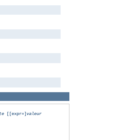
te
[[expr=]
valeur